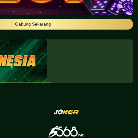
Gabung Sekarang