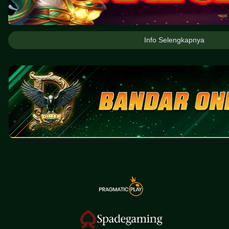
Info Selengkapnya