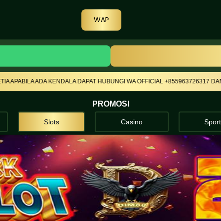
WAP
BILA ADA KENDALA DAPAT HUBUNGI WA OFFICIAL +855963726317 DAN TELE
PROMOSI
Slots
Casino
Spor