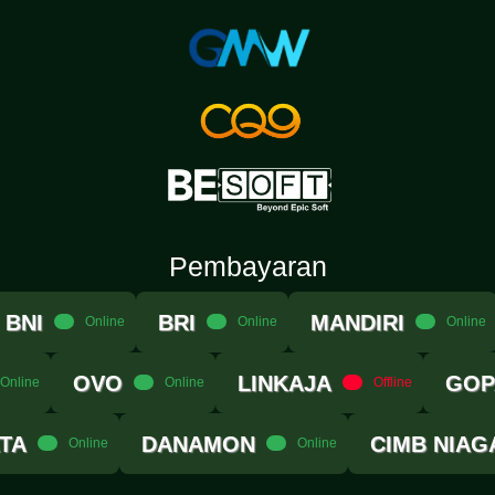
Pembayaran
BNI
BRI
MANDIRI
......
Online
......
Online
......
Online
OVO
LINKAJA
GOP
Online
......
Online
......
Offline
TA
DANAMON
CIMB NIAG
......
Online
......
Online