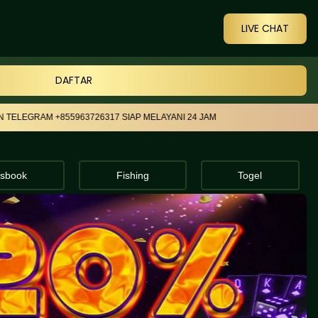
LIVE CHAT
DAFTAR
GRAM +855963726317 SIAP MELAYANI 24 JAM
tsbook
Fishing
Togel