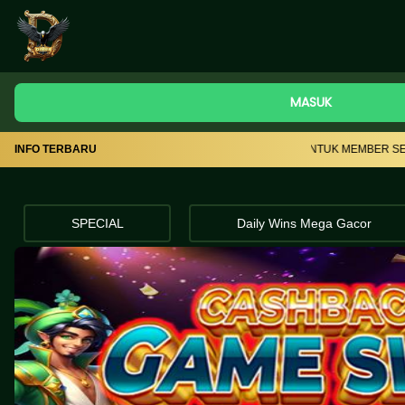
MASUK
INFO TERBARU
UNTUK MEMBER SETIA APA
SPECIAL
Daily Wins Mega Gacor